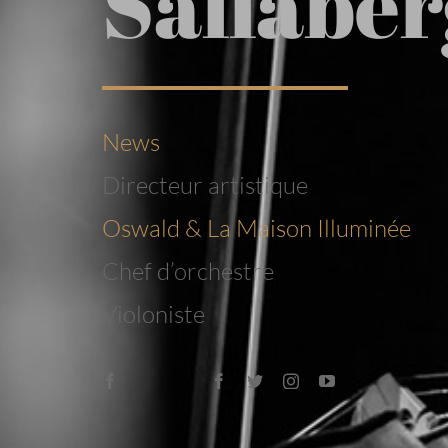
Sallaber
News
Directeur artistique
Oswald & La Maison Illuminée
Chef d’orchestre
Violoniste